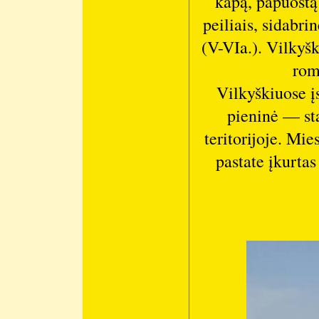
kapą, papuoštą 
peiliais, sidabri
(V-VIa.). Vilkyš
rom
Vilkyškiuose į
pieninė — st
teritorijoje. Mi
pastate įkurtas