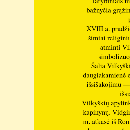
Tarybiniais m
bažnyčia grąžin
XVIII a. pradži
šimtai religini
atminti Vi
simbolizuoj
Šalia Vilkyšk
daugiakamienė e
išsišakojimu —
išs
Vilkyškių apylink
kapinynų. Vidgir
m. atkasė iš Rom